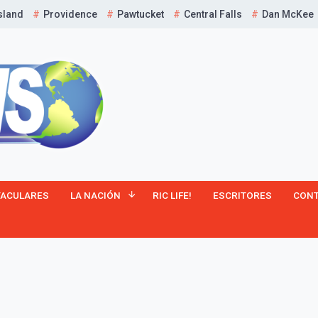
sland
Providence
Pawtucket
Central Falls
Dan McKee
¡Suscríbete y Vive la
TACULARES
LA NACIÓN
RIC LIFE!
ESCRITORES
CON
Experiencia!