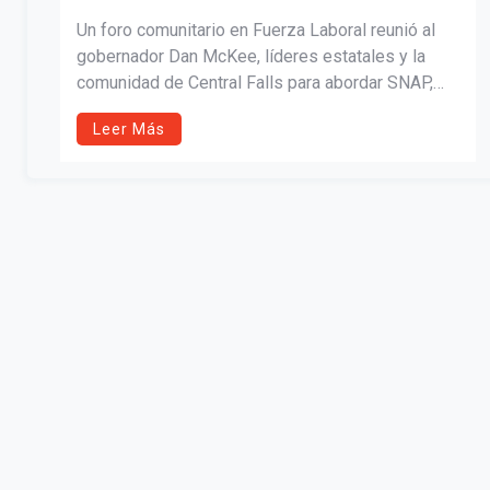
Un foro comunitario en Fuerza Laboral reunió al
gobernador Dan McKee, líderes estatales y la
comunidad de Central Falls para abordar SNAP,
inmigración y apoyo a pequeños negocios. Con
Leer Más
respuestas claras y un ambiente participativo, el
evento reforzó la importancia de la transparencia
y el acceso a recursos en tiempos de
incertidumbre.