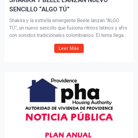
SHAKIRA Y BEÉLE LANZAN NUEVO
SENCILLO “ALGO TÚ”
Suscribír
Shakira y la estrella emergente Beéle lanzan “ALGO
TÚ”, un nuevo sencillo que fusiona ritmos latinos y afro
con sonidos tradicionales colombianos. El tema llega
tras una histórica presentación ante más de 400.000
Leer Más
personas en el Zócalo de Ciudad de México y en
medio del exitoso tour mundial de la artista
barranquillera.