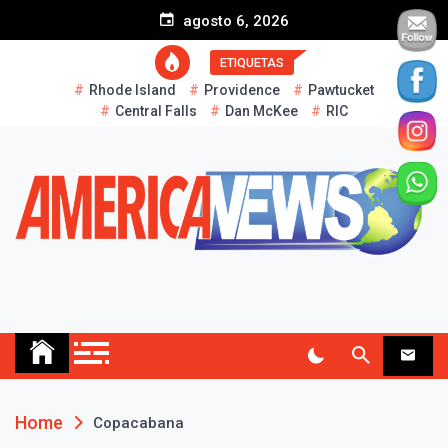
S
agosto 6, 2026
k
i
ETIQUETAS
p
Rhode Island
Providence
Pawtucket
t
Central Falls
Dan McKee
RIC
o
c
o
n
t
e
n
t
AMERICA NEWS
Historias Reales…
Home
Copacabana