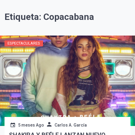
Etiqueta:
Copacabana
ESPECTACULARES
¡Suscríbete y Vive la
Experiencia!
5 meses Ago
Carlos A. García