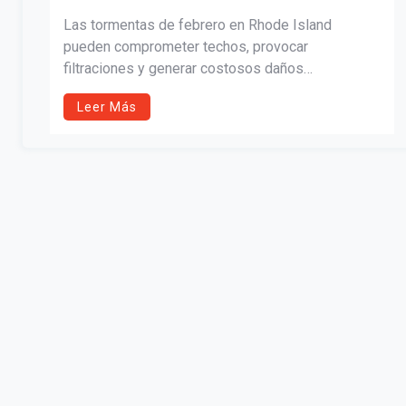
Las tormentas de febrero en Rhode Island
pueden comprometer techos, provocar
filtraciones y generar costosos daños
estructurales. Conozca cómo prevenir diques de
Leer Más
hielo, actuar ante una emergencia, presentar un
reclamo al seguro correctamente y proteger a sus
mascotas durante el invierno más intenso de
Nueva Inglaterra.