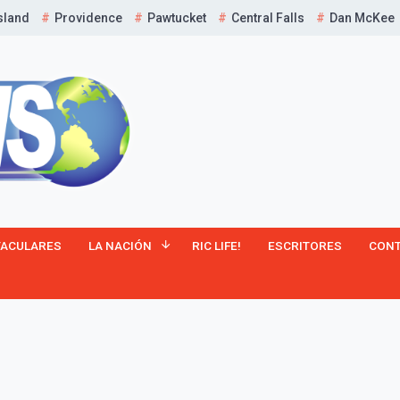
sland
Providence
Pawtucket
Central Falls
Dan McKee
¡Suscríbete y Vive la
TACULARES
LA NACIÓN
RIC LIFE!
ESCRITORES
CON
Experiencia!