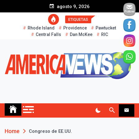
S
agosto 9, 2026
k
i
ETIQUETAS
p
Rhode Island
Providence
Pawtucket
t
Central Falls
Dan McKee
RIC
o
c
o
n
t
e
n
t
AMERICA NEWS
Historias Reales…
Home
Congreso de EE.UU.