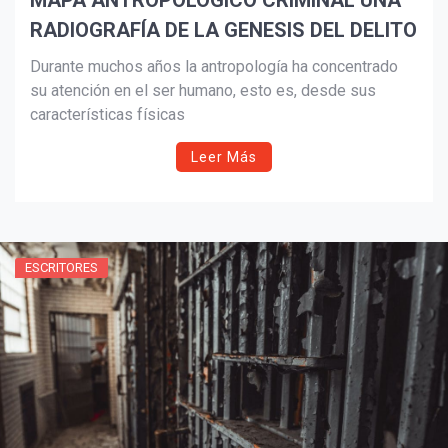
MAPA ANTROPOLOGICO CRIMINAL UNA
RADIOGRAFÍA DE LA GENESIS DEL DELITO
¡Suscríbete y Vive la
Durante muchos años la antropología ha concentrado
Experiencia!
su atención en el ser humano, esto es, desde sus
características físicas
Leer Más
ESCRITORES
Suscribír