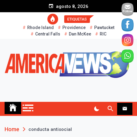
S
agosto 8, 2026
k
i
ETIQUETAS
p
Rhode Island
Providence
Pawtucket
t
Central Falls
Dan McKee
RIC
o
c
o
n
t
e
n
t
AMERICA NEWS
Historias Reales…
Home
conducta antisocial