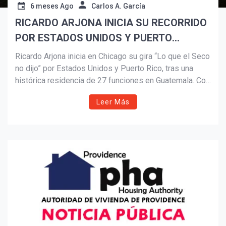
6 meses Ago
Carlos A. García
RICARDO ARJONA INICIA SU RECORRIDO
Suscribír
POR ESTADOS UNIDOS Y PUERTO
RICO CON SU GIRA “LO QUE EL SECO NO
Ricardo Arjona inicia en Chicago su gira “Lo que el Seco
DIJO”
no dijo” por Estados Unidos y Puerto Rico, tras una
histórica residencia de 27 funciones en Guatemala. Con
38 conciertos confirmados, incluyendo múltiples
Leer Más
fechas sold out en Nueva York, Miami y San Juan, el
artista presenta el recorrido más ambicioso de su
carrera.