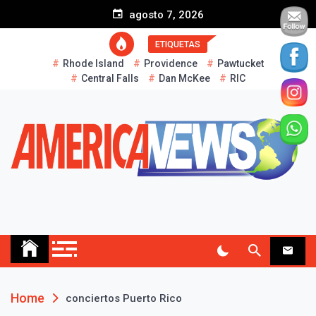
S
agosto 7, 2026
k
i
ETIQUETAS
p
Rhode Island
Providence
Pawtucket
t
Central Falls
Dan McKee
RIC
o
c
o
n
t
e
n
t
AMERICA NEWS
Historias Reales…
Home
conciertos Puerto Rico