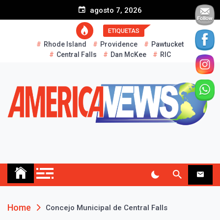
S
agosto 7, 2026
k
i
ETIQUETAS
p
Rhode Island
Providence
Pawtucket
t
Central Falls
Dan McKee
RIC
o
c
o
n
t
e
n
t
AMERICA NEWS
Historias Reales…
Home
Concejo Municipal de Central Falls