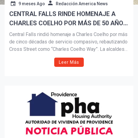
9 meses Ago
Redacción America News
CENTRAL FALLS RINDE HOMENAJE A
Suscribír
CHARLES COELHO POR MÁS DE 50 AÑOS
DE SERVICIO
Central Falls rindió homenaje a Charles Coelho por más
de cinco décadas de servicio compasivo, rebautizando
Cross Street como “Charles Coelho Way”. La alcaldesa
Maria Rivera y el Concejo Municipal destacaron su
Leer Más
impacto duradero y el apoyo brindado a miles de
familias, reconociendo un legado que ahora continúa en
la próxima generación.