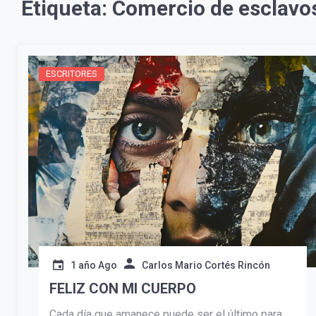
Etiqueta:
Comercio de esclavo
ESCRITORES
1 año Ago
Carlos Mario Cortés Rincón
FELIZ CON MI CUERPO
Cada día que amanece puede ser el último para