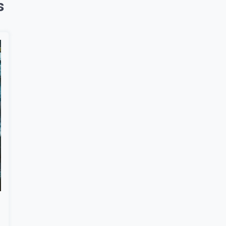
s
Suscribír