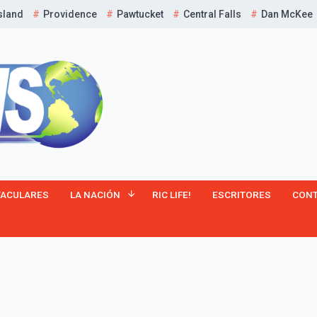
sland
Providence
Pawtucket
Central Falls
Dan McKee
¡Suscríbete y Vive la
TACULARES
LA NACIÓN
RIC LIFE!
ESCRITORES
CON
Experiencia!