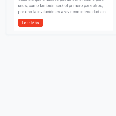
unos, como también será el primero para otros,
por eso la invitación es a vivir con intensidad sin
necesidad de estar pendiente de lo que digan los
Leer Más
demás de nosotros.