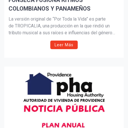
FONSECA FUSIONA RITMOS
COLOMBIANOS Y PANAMEÑOS
Suscribír
La versión original de “Por Toda la Vida” es parte
de TROPICALIA, una producción en la que rindió un
tributo musical a sus raíces e influencias del género
tropical. La producción le otorgó a Fonseca el noveno
Leer Más
Latin GRAMMY® de su carrera, al coronarse como
el Mejor Álbum Tropical Contemporáneo durante la 25º
entrega anual de los premios, celebrados en Miami.