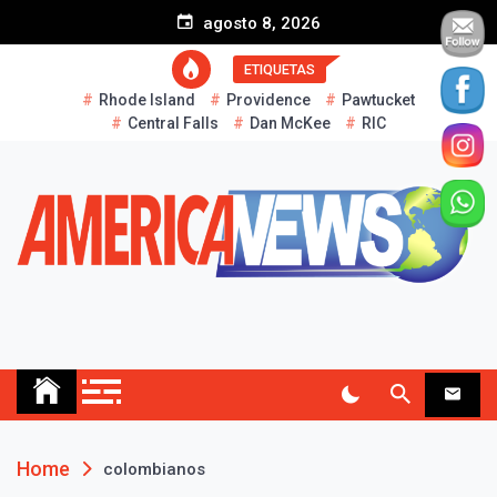
S
agosto 8, 2026
k
i
ETIQUETAS
p
Rhode Island
Providence
Pawtucket
t
Central Falls
Dan McKee
RIC
o
c
o
n
t
e
n
t
AMERICA NEWS
Historias Reales…
Home
colombianos