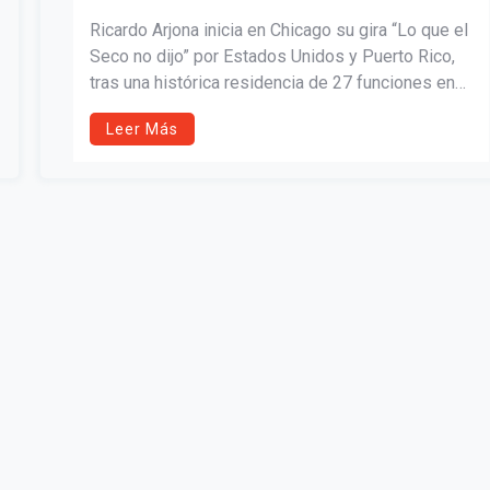
PUERTO RICO CON SU GIRA “LO QUE
Ricardo Arjona inicia en Chicago su gira “Lo que el
EL SECO NO DIJO”
Seco no dijo” por Estados Unidos y Puerto Rico,
tras una histórica residencia de 27 funciones en
Guatemala. Con 38 conciertos confirmados,
Leer Más
incluyendo múltiples fechas sold out en Nueva
York, Miami y San Juan, el artista presenta el
recorrido más ambicioso de su carrera.