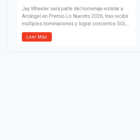
HOMENAJE ESTELAR A ARCÁNGEL
Jay Wheeler será parte del homenaje estelar a
Arcángel en Premio Lo Nuestro 2026, tras recibir
múltiples nominaciones y lograr conciertos SOLD
OUT en Puerto Rico. Con el impulso de su álbum
Leer Más
Girasoles y una nominación al Latin GRAMMY, el
artista inicia el año consolidando su impacto en la
música urbana latina.