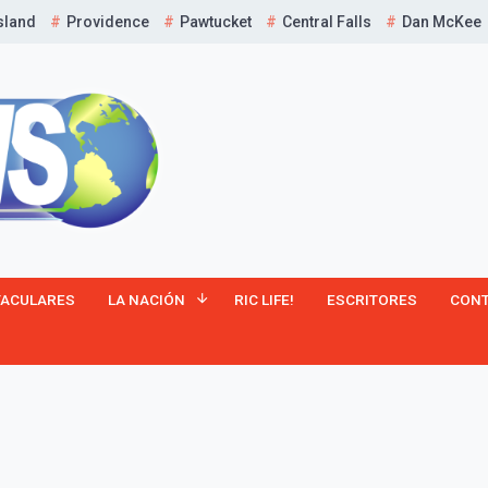
sland
Providence
Pawtucket
Central Falls
Dan McKee
¡Suscríbete y Vive la
TACULARES
LA NACIÓN
RIC LIFE!
ESCRITORES
CON
Experiencia!