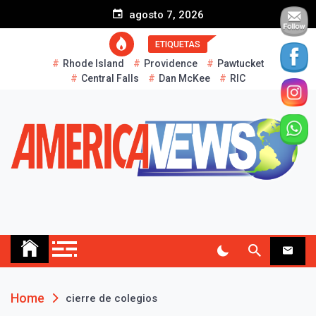
S
agosto 7, 2026
k
i
ETIQUETAS
p
Rhode Island
Providence
Pawtucket
t
Central Falls
Dan McKee
RIC
o
c
o
n
t
e
n
t
AMERICA NEWS
Historias Reales…
Home
cierre de colegios