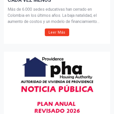
CADA VEZ MENOS
Suscribír
Más de 6.000 sedes educativas han cerrado en
Colombia en los últimos años. La baja natalidad, el
aumento de costos y un modelo de financiamiento
cuestionado profundizan una crisis que amenaza el
Leer Más
futuro del sistema educativo y el empleo docente.
¿Qué ocurre cuando la educación empieza a
desaparecer?