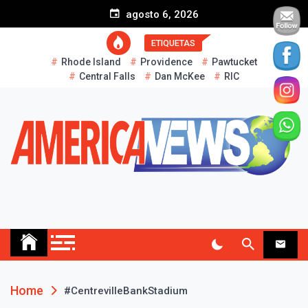
S
agosto 6, 2026
k
i
ETIQUETAS
p
Rhode Island
Providence
Pawtucket
t
Central Falls
Dan McKee
RIC
o
c
o
n
t
e
n
t
AMERICA NEWS
Historias Reales…
Home
#CentrevilleBankStadium