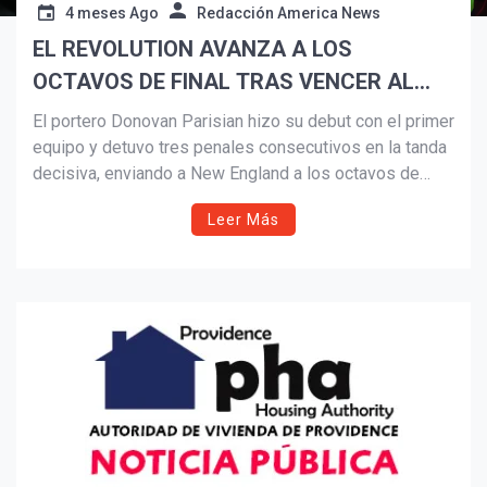
4 meses Ago
Redacción America News
EL REVOLUTION AVANZA A LOS
Suscribír
OCTAVOS DE FINAL TRAS VENCER AL
RHODE ISLAND FC EN LA TANDA DE
El portero Donovan Parisian hizo su debut con el primer
PENALES.
equipo y detuvo tres penales consecutivos en la tanda
decisiva, enviando a New England a los octavos de
final por 13.ª vez en la historia del club.
Leer Más