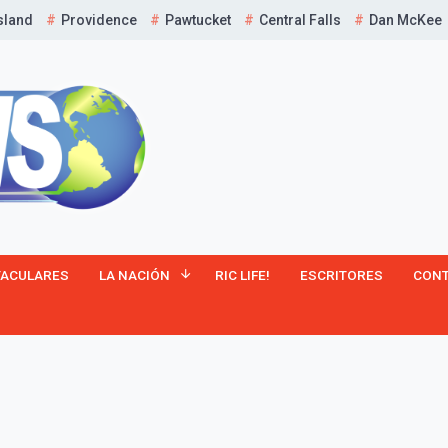
sland
Providence
Pawtucket
Central Falls
Dan McKee
¡Suscríbete y Vive la
TACULARES
LA NACIÓN
RIC LIFE!
ESCRITORES
CON
Experiencia!