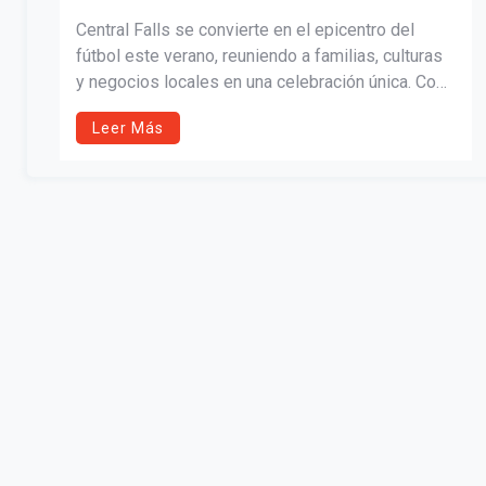
Central Falls se convierte en el epicentro del
fútbol este verano, reuniendo a familias, culturas
y negocios locales en una celebración única. Con
fiestas de visualización, torneos juveniles,
Leer Más
desfiles, actividades culturales y promociones
gastronómicas, la ciudad muestra su diversidad y
pasión por el deporte. United Through Soccer es
mucho más que partidos: es unión, orgullo
comunitario y un homenaje al poder del fútbol
para conectar generaciones y crear recuerdos
inolvidables.