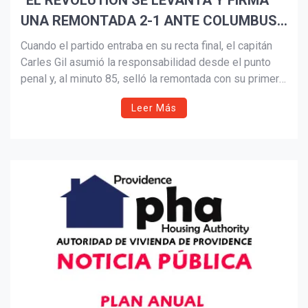
“EL REVOLUTION SE LEVANTA Y FIRMA
UNA REMONTADA 2-1 ANTE COLUMBUS
Suscribír
CREW”
Cuando el partido entraba en su recta final, el capitán
Carles Gil asumió la responsabilidad desde el punto
penal y, al minuto 85, selló la remontada con su primer
gol de la temporada 2026. Con este tanto, el español
Leer Más
alcanzó un hito histórico: se convirtió en apenas el
segundo jugador del club en registrar 50 goles y 50
asistencias en temporada regular, además de disputar
su partido número 200 en la MLS.