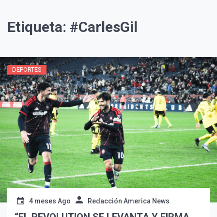
Etiqueta:
#CarlesGil
DEPORTES
¡Suscríbete y Vive la
Experiencia!
4 meses Ago
Redacción America News