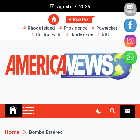
S
agosto 7, 2026
k
i
ETIQUETAS
p
Rhode Island
Providence
Pawtucket
t
Central Falls
Dan McKee
RIC
o
c
o
n
t
e
n
t
AMERICA NEWS
Historias Reales…
Home
Bomba Estéreo