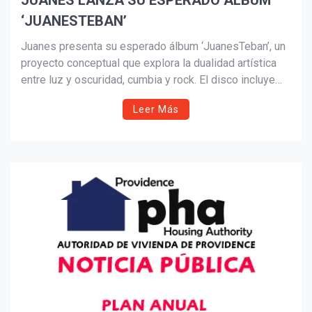
JUANES LANZA SU ESPERADO ÁLBUM
‘JUANESTEBAN’
Suscribír
Juanes presenta su esperado álbum ‘JuanesTeban’, un
proyecto conceptual que explora la dualidad artística
entre luz y oscuridad, cumbia y rock. El disco incluye
colaboraciones con artistas destacados de la música
Leer Más
latina y marca una nueva etapa creativa en la carrera del
cantautor colombiano.