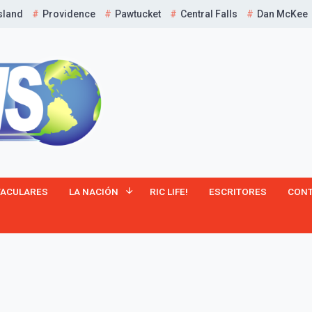
sland
Providence
Pawtucket
Central Falls
Dan McKee
¡Suscríbete y Vive la
TACULARES
LA NACIÓN
RIC LIFE!
ESCRITORES
CON
Experiencia!