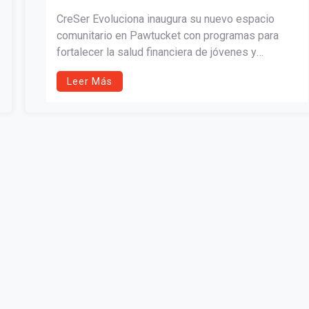
CreSer Evoluciona inaugura su nuevo espacio
comunitario en Pawtucket con programas para
fortalecer la salud financiera de jóvenes y
promover familias más unidas y resilientes. Con
Leer Más
el apoyo de la Ciudad de Pawtucket y Rhode
Island Foundation, la organización abre sus
puertas a nuevas oportunidades de crecimiento,
educación y comunidad.