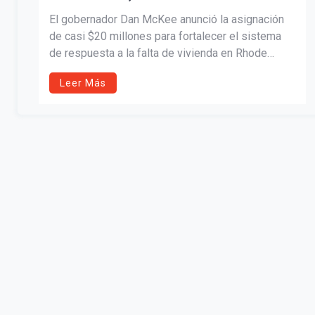
PREVENCIÓN DE LA FALTA DE
El gobernador Dan McKee anunció la asignación
VIVIENDA
de casi $20 millones para fortalecer el sistema
de respuesta a la falta de vivienda en Rhode
Island. Las inversiones apoyarán 51 proyectos
Leer Más
enfocados en albergues de emergencia,
servicios esenciales y nuevas reformas como los
Puntos de Acceso Regionales, reemplazando la
línea telefónica única. El sistema se moderniza
para ser más accesible, rentable y centrado en
soluciones de vivienda permanentes.