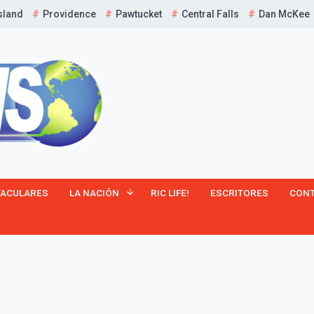
sland
Providence
Pawtucket
Central Falls
Dan McKee
¡Suscríbete y Vive la
TACULARES
LA NACIÓN
RIC LIFE!
ESCRITORES
CON
Experiencia!