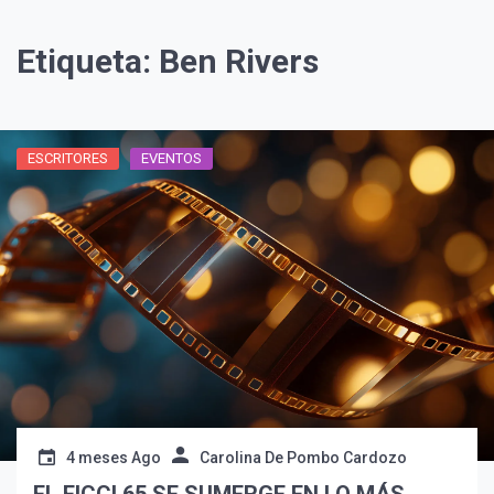
Etiqueta:
Ben Rivers
ESCRITORES
EVENTOS
¡Suscríbete y Vive la
Experiencia!
4 meses Ago
Carolina De Pombo Cardozo