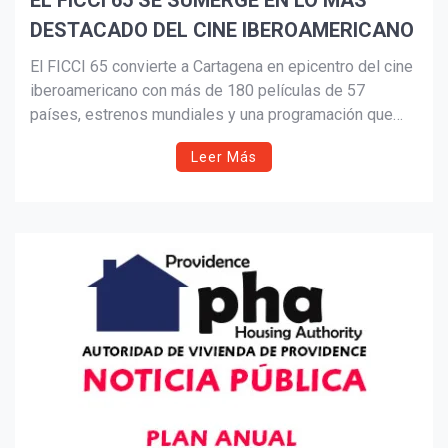
EL FICCI 65 SE SUMERGE EN LO MÁS
DESTACADO DEL CINE IBEROAMERICANO
Suscribír
El FICCI 65 convierte a Cartagena en epicentro del cine
iberoamericano con más de 180 películas de 57
países, estrenos mundiales y una programación que
celebra la diversidad, la memoria y la innovación. El
Leer Más
festival reafirma su legado como una de las
plataformas culturales más influyentes de la región.