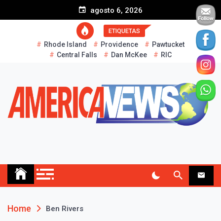
S
agosto 6, 2026
k
i
ETIQUETAS
p
Rhode Island
Providence
Pawtucket
t
Central Falls
Dan McKee
RIC
o
c
o
n
t
e
n
t
AMERICA NEWS
Historias Reales…
Home
Ben Rivers