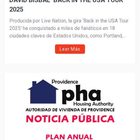
DAVID BISBAL ‘BACK IN THE USA TOUR
2025
Suscribír
Producida por Live Nation, la gira ‘Back in the USA Tour
2025’ ha conquistado a miles de fanáticos en 18
ciudades claves de Estados Unidos, como Portland,
Seattle, San José, Los Ángeles, Chicago,
Leer Más
Brooklyn y Miami. La gira llegará a su fin hoy con su
último show en Orlando, FL con otro sold out sho