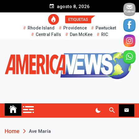
S
agosto 8, 2026
k
i
ETIQUETAS
p
Rhode Island
Providence
Pawtucket
t
Central Falls
Dan McKee
RIC
o
c
o
n
t
e
n
t
AMERICA NEWS
Historias Reales…
Home
Ave María