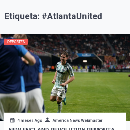
Etiqueta:
#AtlantaUnited
DEPORTES
¡Suscríbete y Vive la
Experiencia!
4 meses Ago
America News Webmaster