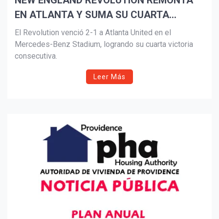
NEW ENGLAND REVOLUTION REMONTA
EN ATLANTA Y SUMA SU CUARTA
Suscribír
VICTORIA CONSECUTIVA
El Revolution venció 2-1 a Atlanta United en el
Mercedes-Benz Stadium, logrando su cuarta victoria
consecutiva.
Leer Más