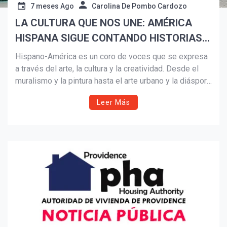
7 meses Ago
Carolina De Pombo Cardozo
LA CULTURA QUE NOS UNE: AMÉRICA
Suscribír
HISPANA SIGUE CONTANDO HISTORIAS
AL MUNDO.
Hispano-América es un coro de voces que se expresa
a través del arte, la cultura y la creatividad. Desde el
muralismo y la pintura hasta el arte urbano y la diáspora
latina en Estados Unidos, estas historias cruzan
Leer Más
fronteras, generan impacto económico y fortalecen una
identidad compartida que sigue evolucionando y
proyectándose al mundo.