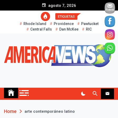
S
agosto 7, 2026
k
i
ETIQUETAS
p
Rhode Island
Providence
Pawtucket
t
Central Falls
Dan McKee
RIC
o
c
o
n
t
e
n
t
AMERICA NEWS
Historias Reales…
Home
arte contemporáneo latino