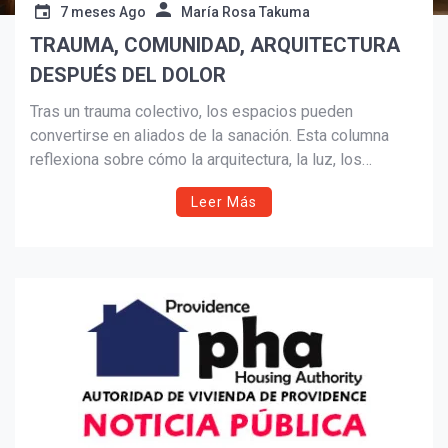
7 meses Ago
María Rosa Takuma
TRAUMA, COMUNIDAD, ARQUITECTURA
Suscribír
DESPUÉS DEL DOLOR
Tras un trauma colectivo, los espacios pueden
convertirse en aliados de la sanación. Esta columna
reflexiona sobre cómo la arquitectura, la luz, los
materiales y la comunidad ayudan a reconstruir
Leer Más
bienestar, resiliencia y sentido de pertenencia en
tiempos de dolor e incertidumbre.