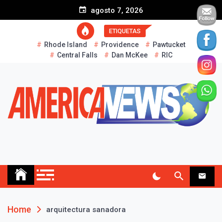
S
agosto 7, 2026
k
i
ETIQUETAS
p
Rhode Island
Providence
Pawtucket
t
Central Falls
Dan McKee
RIC
o
c
o
n
t
e
n
t
AMERICA NEWS
Historias Reales…
Home
arquitectura sanadora