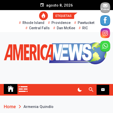
S
agosto 8, 2026
k
i
ETIQUETAS
p
Rhode Island
Providence
Pawtucket
t
Central Falls
Dan McKee
RIC
o
c
o
n
t
e
n
t
AMERICA NEWS
Historias Reales…
Home
Armenia Quindío