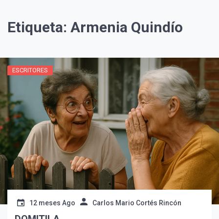
Etiqueta:
Armenia Quindío
ESCRITORES
¡Suscríbete y Vive la
Experiencia!
12 meses Ago
Carlos Mario Cortés Rincón