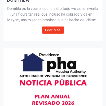
DOMITILA
Suscribír
Domitila es la vecina que lo sabe todo —o se lo inventa
—, una figura tan real que incluso ha cobrado vida en
Miryam, una mujer colombiana que ha hecho del chisme
su emprendimiento. Entre canciones, columnas y
Leer Más
reflexiones, este artículo explora el impacto cultural,
social y hasta económico del arte de “saberlo todo”.