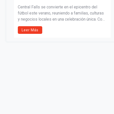
Central Falls se convierte en el epicentro del
fútbol este verano, reuniendo a familias, culturas
y negocios locales en una celebración única. Con
fiestas de visualización, torneos juveniles,
Leer Más
desfiles, actividades culturales y promociones
gastronómicas, la ciudad muestra su diversidad y
pasión por el deporte. United Through Soccer es
mucho más que partidos: es unión, orgullo
comunitario y un homenaje al poder del fútbol
para conectar generaciones y crear recuerdos
inolvidables.