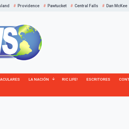
sland
Providence
Pawtucket
Central Falls
Dan McKee
¡Suscríbete y Vive la
TACULARES
LA NACIÓN
RIC LIFE!
ESCRITORES
CON
Experiencia!