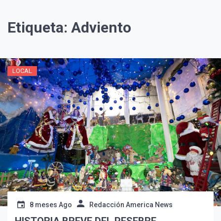
Etiqueta:
Adviento
LOCAL
¡Suscríbete y Vive la
Experiencia!
8 meses Ago
Redacción America News