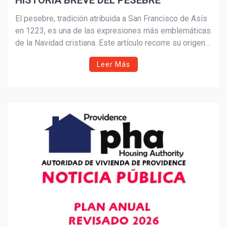
HISTORIA BREVE DEL PESEBRE
Suscribír
El pesebre, tradición atribuida a San Francisco de Asís
en 1223, es una de las expresiones más emblemáticas
de la Navidad cristiana. Este artículo recorre su origen
histórico, su significado espiritual y la evolución
Leer Más
artística de los nacimientos más famosos del mundo,
desde Italia hasta América Latina.