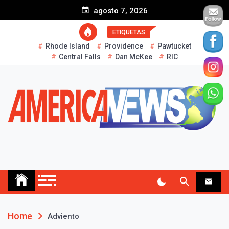
S
agosto 7, 2026
k
i
ETIQUETAS
p
Rhode Island
Providence
Pawtucket
t
Central Falls
Dan McKee
RIC
o
c
o
n
t
e
n
t
AMERICA NEWS
Historias Reales…
Home
Adviento