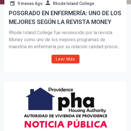
9 meses Ago
Rhode Island College
POSGRADO EN ENFERMERÍA: UNO DE LOS
Suscribír
MEJORES SEGÚN LA REVISTA MONEY
Rhode Island College fue reconocido por la revista
Money como uno de los mejores programas de
maestría en enfermería por su relación calidad-precio
en 2025. Con cuatro estrellas, el programa destaca por
Leer Más
su bajo costo, alta empleabilidad y opciones HyFlex
que apoyan el éxito estudiantil en tres
especializaciones acreditadas.