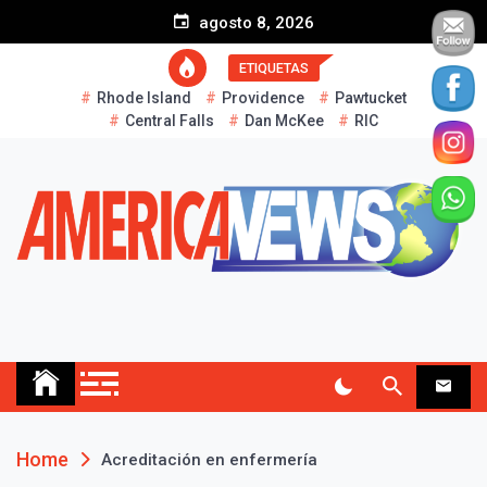
S
agosto 8, 2026
k
i
ETIQUETAS
p
Rhode Island
Providence
Pawtucket
t
Central Falls
Dan McKee
RIC
o
c
o
n
t
e
n
t
AMERICA NEWS
Historias Reales…
Home
Acreditación en enfermería