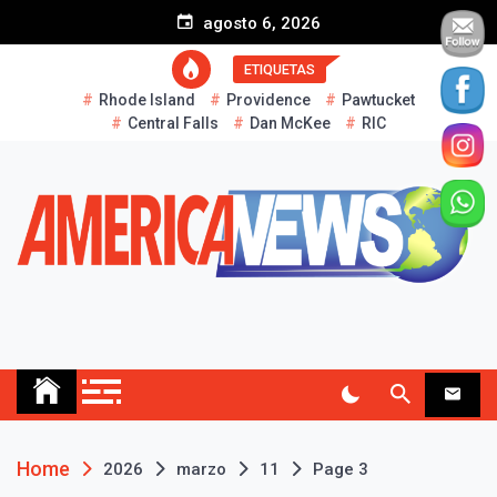
S
agosto 6, 2026
k
i
ETIQUETAS
p
Rhode Island
Providence
Pawtucket
t
Central Falls
Dan McKee
RIC
o
c
o
n
t
e
n
t
AMERICA NEWS
Historias Reales…
Home
2026
marzo
11
Page 3