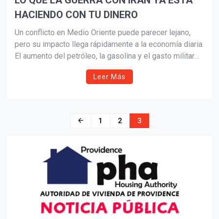
LO QUE LA GUERRA CON IRÁN YA ESTÁ
HACIENDO CON TU DINERO
Suscribír
Un conflicto en Medio Oriente puede parecer lejano,
pero su impacto llega rápidamente a la economía diaria.
El aumento del petróleo, la gasolina y el gasto militar
puede traducirse en inflación y pérdida del poder
Leer Más
adquisitivo. Entender cómo la guerra afecta los precios
es clave para proteger las finanzas personales en un
entorno económico incierto.
Navegación
1
2
3
de
entradas