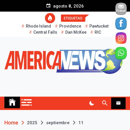
S
agosto 8, 2026
k
i
ETIQUETAS
p
Rhode Island
Providence
Pawtucket
t
Central Falls
Dan McKee
RIC
o
c
o
n
t
e
n
t
AMERICA NEWS
Historias Reales…
Home
2025
septiembre
11