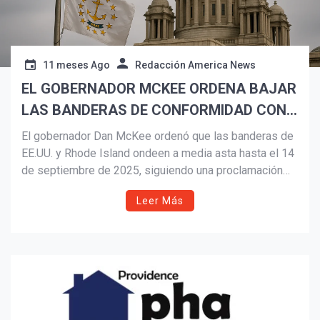
11 meses Ago
Redacción America News
EL GOBERNADOR MCKEE ORDENA BAJAR
LAS BANDERAS DE CONFORMIDAD CON
PROCLAMACIÓN PRESIDENCIAL
El gobernador Dan McKee ordenó que las banderas de
EE.UU. y Rhode Island ondeen a media asta hasta el 14
de septiembre de 2025, siguiendo una proclamación
presidencial tras la muerte de Charlie Kirk. McKee
Leer Más
llamó a rechazar la violencia política y recordó también
el aniversario número 24 de los atentados del 11 de
septiembre.