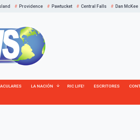
sland
Providence
Pawtucket
Central Falls
Dan McKee
TACULARES
LA NACIÓN
RIC LIFE!
ESCRITORES
CON