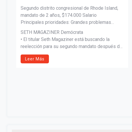
DE LOS ESTADOS UNIDOS
Segundo distrito congresional de Rhode Island,
mandato de 2 años, $174.000 Salario
Principales prioridades: Grandes problemas
Puente de Washington,
SETH MAGAZINER Demócrata
La clase trabajadora, posturas geopolíticas,
• El titular Seth Magaziner está buscando la
Trabajando juntos
reelección para su segundo mandato después de
STEVEN J. CORVI. El republicano de CORVI Steve
ser elegido por primera vez para el Congreso en
Corvi está haciendo su primera carrera para un
Leer Más
2022. Anteriormente se desempeñó como
cargo electo. Él aspira a ser un defensor de los
Tesorero General de Rhode Island durante ocho
estadounidenses de la clase trabajadora y los de
años.
Rhode Island.