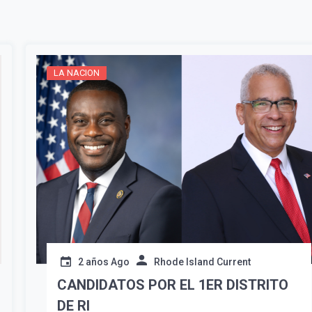
¡Suscríbete y Vive la
Experiencia!
LA NACION
Suscribír
2 años Ago
Rhode Island Current
CANDIDATOS POR EL 1ER DISTRITO
DE RI