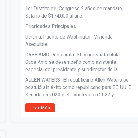
1er Distrito del Congreso 2 años de mandato,
Salario de $174.000 al año,
Prioridades Principales
Ucrania, Puente de Washington, Vivienda
Asequible.
GABE AMO Demócrata- El congresista titular
Gabe Amo se desempeñó como asistente
especial del presidente y subdirector de la
Oficina de Asuntos Intergubernamentales de la
ALLEN WATERS -El republicano Allen Waters se
Casa Blanca, sirviendo como enlace principal con
postuló sin éxito como republicano para EE. UU. El
alcaldes y funcionarios electos locales.
Senado en 2020 y el Congreso en 2022 y
perdieron en las concurridas primarias
Leer Más
demócratas para el escaño del 1er Distrito del
Congreso en 2023.