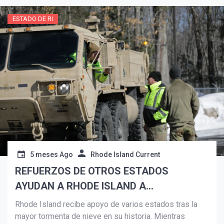
ESTADO DE RI
Suscribír
5 meses Ago
Rhode Island Current
REFUERZOS DE OTROS ESTADOS
AYUDAN A RHODE ISLAND A
RECUPERARSE TRAS HISTÓRICA
Rhode Island recibe apoyo de varios estados tras la
TORMENTA DE NIEVE
mayor tormenta de nieve en su historia. Mientras