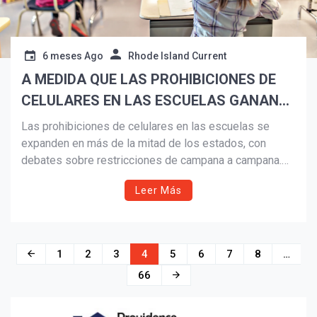
6 meses Ago
Rhode Island Current
A MEDIDA QUE LAS PROHIBICIONES DE
CELULARES EN LAS ESCUELAS GANAN
POPULARIDAD, LEGISLADORES DICEN
Las prohibiciones de celulares en las escuelas se
QUE ES HORA DE APLICARLAS DE
expanden en más de la mitad de los estados, con
debates sobre restricciones de campana a campana.
CAMPANA A CAMPANA
Legisladores, educadores y expertos destacan
Leer Más
beneficios académicos y de salud mental, mientras
persisten preocupaciones por seguridad, aplicación
desigual y la resistencia de algunos estudiantes.
Navegación
1
2
3
4
5
6
7
8
…
de
66
entradas