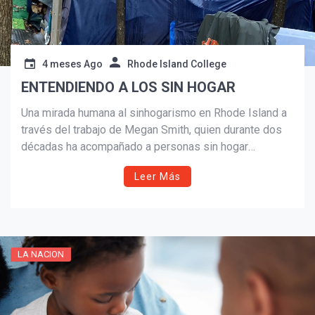
4 meses Ago
Rhode Island College
ENTENDIENDO A LOS SIN HOGAR
Una mirada humana al sinhogarismo en Rhode Island a
través del trabajo de Megan Smith, quien durante dos
décadas ha acompañado a personas sin hogar
directamente en las calles. El artículo desmonta mitos,
Leer Más
expone causas estructurales y propone soluciones
reales centradas en vivienda, dignidad y escucha
activa.
LA NACION