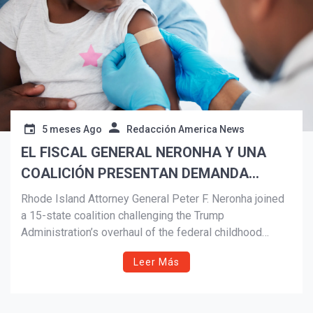
5 meses Ago
Redacción America News
EL FISCAL GENERAL NERONHA Y UNA
COALICIÓN PRESENTAN DEMANDA
CONTRA EL CALENDARIO DE VACUNAS
Rhode Island Attorney General Peter F. Neronha joined
DE KENNEDY Y LA REESTRUCTURACIÓN
a 15-state coalition challenging the Trump
Administration’s overhaul of the federal childhood
¡Suscríbete y Vive la
ILEGAL DE LA POLÍTICA FEDERAL DE
Experiencia!
immunization schedule, arguing the changes are
INMUNIZACIÓN INFANTIL
Leer Más
unlawful and threaten public health, increase vaccine
hesitancy, and strain state healthcare systems.