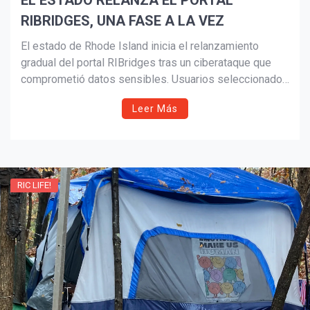
EL ESTADO RELANZA EL PORTAL
RIBRIDGES, UNA FASE A LA VEZ
El estado de Rhode Island inicia el relanzamiento
gradual del portal RIBridges tras un ciberataque que
comprometió datos sensibles. Usuarios seleccionados
recibirán instrucciones para restablecer contraseñas
Leer Más
mientras las autoridades evalúan la seguridad del
sistema antes de su reapertura total.
RIC LIFE!