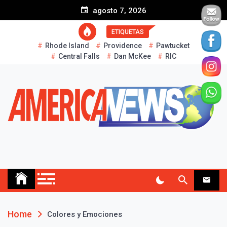
S
agosto 7, 2026
k
i
ETIQUETAS
p
Rhode Island
Providence
Pawtucket
t
Central Falls
Dan McKee
RIC
o
c
o
n
t
e
n
t
AMERICA NEWS
Historias Reales…
Home
Colores y Emociones