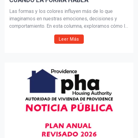
CUANDO LA FORMA HABLA
Suscribír
Las formas y los colores influyen más de lo que
imaginamos en nuestras emociones, decisiones y
comportamiento. En esta columna, exploramos cómo la
neuroarquitectura y la psicología ambiental explican el
Leer Más
impacto de las geometrías y los colores en hogares,
oficinas y espacios comerciales.